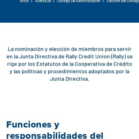
Inicio
>
Acerca De
>
Consejo De Administración
>
Elección del Consej
Préstamos para automóviles
Flag Checking
Préstamos vivienda
Explorar los préstamos Rally Auto
Comprobación básica
Préstamos personales
Comprar una casa
Socios distribuidores
Ventajas de la cuenta corriente
La nominación y elección de miembros para servir
Pagos de
Centro de
Ver todas las
Refinanciación
en la Junta Directiva de Rally Credit Union (Rally) se
Calculadora de pagos
préstamos
ayuda
tarifas
rige por los Estatutos de la Cooperativa de Crédito
y las políticas y procedimientos adoptados por la
Préstamo VA y Refi
Préstamos para vehículos especiales
Banca de empresas
Junta Directiva.
Préstamos FHA
Protección de préstamos para automóviles
Ubicaciones
Comprobación de
Construir o renovar
Recursos
Ahorro
Funciones y
Capital inmobiliario
Banca digital
Centro de ayuda
Préstamos
responsabilidades del
Préstamos inmobiliarios