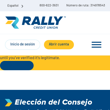
800-622-3631
Número de ruta: 314978543
Español
Protect Yourself from Fraud-
For your security, always
contact Rally Credit Union using our official phone numbers. If
Inicio de sesión
Abrir cuenta
you receive a letter, email, text message, or other
communication with a different phone number, do not call it
until you’ve verified it’s legitimate.
Seguir leyendo
Paquete de cuenta corriente y de ahorro
Cuentas corrientes
Elección del Consejo
Ahorro
Cuenta corriente Liberty