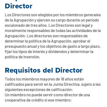
Póngase en contacto con
Explorar la banca digital
Preguntas frecuentes
Servicios
Director
Calculadoras
Early Pay Day
Carreras profesionales
Miembro EDU
Preguntas frecuentes
Los Directores son elegidos por los miembros generales
de la Agrupación y ejercen su cargo durante un periodo
Expertos a domicilio
escalonado de tres años. Los Directores son legal y
Zelle
Acerca de
Noticias de los miembros
Expertos en banca de empresas
moralmente responsables de todas las actividades de la
Gestionar la cuenta de préstamo vivienda
Agrupación. Los directores son responsables de
Smart Card
Medios de comunicación
Afiliación
determinar la política de la Agrupación, aprobar el
presupuesto anual y los objetivos de gasto a largo plazo,
Banco por teléfono
Formularios
Tarifas
fijar los tipos de interés y dividendos y determinar la
política de inversión.
Banca digital 101
Ofertas especiales
Depósito
Requisitos del Director
Calculadoras
Préstamos
Todos los miembros mayores de 18 años están
calificados para servir en la Junta Directiva, sujeto a las
Empresas
siguientes excepciones de calificación:
Un miembro no puede servir como director de una
cooperativa de crédito si ese miembro: