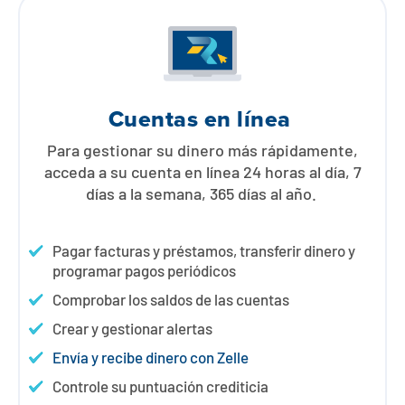
Póngase en contacto con
Explorar la banca digital
Preguntas frecuentes
Servicios
Calculadoras
Early Pay Day
Carreras profesionales
Miembro EDU
Preguntas frecuentes
Expertos a domicilio
Zelle
Acerca de
Noticias de los miembros
Expertos en banca de empresas
Cuentas en línea
Gestionar la cuenta de préstamo vivienda
Smart Card
Medios de comunicación
Afiliación
Para gestionar su dinero más rápidamente,
acceda a su cuenta en línea 24 horas al día, 7
Banco por teléfono
días a la semana, 365 días al año.
Formularios
Tarifas
Banca digital 101
Ofertas especiales
Depósito
Pagar facturas y préstamos, transferir dinero y
programar pagos periódicos
Calculadoras
Préstamos
Comprobar los saldos de las cuentas
Crear y gestionar alertas
Empresas
Envía y recibe dinero con Zelle
Controle su puntuación crediticia