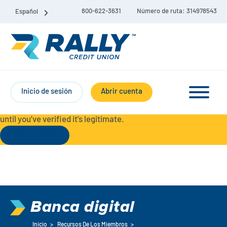
800-622-3631
Número de ruta: 314978543
Español
Protect Yourself from Fraud-
For your security, always
contact Rally Credit Union using our official phone numbers. If
Inicio de sesión
Abrir cuenta
you receive a letter, email, text message, or other
communication with a different phone number, do not call it
until you’ve verified it’s legitimate.
Seguir leyendo
Paquete de cuenta corriente y de ahorro
Cuentas corrientes
Banca digital
Ahorro
Cuenta corriente Liberty
Inicio
>
Recursos De Los Miembros
>