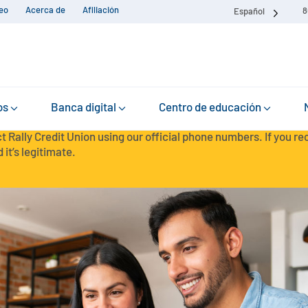
eo
Acerca de
Afiliación
8
Español
os
Banca digital
Centro de educación
t Rally Credit Union using our official phone numbers. If you r
 it’s legitimate.