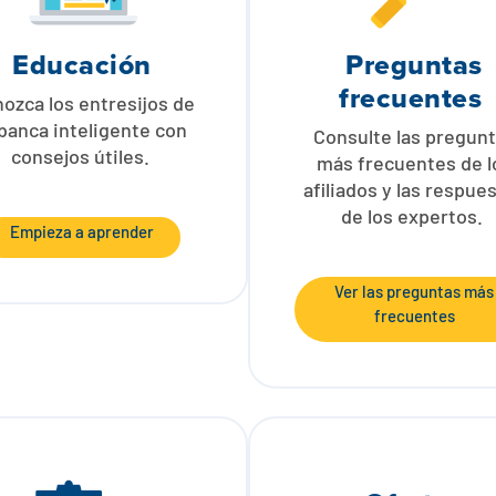
Educación
Preguntas
frecuentes
ozca los entresijos de
 banca inteligente con
Consulte las pregun
consejos útiles.
más frecuentes de l
afiliados y las respue
de los expertos.
Empieza a aprender
Ver las preguntas más
frecuentes