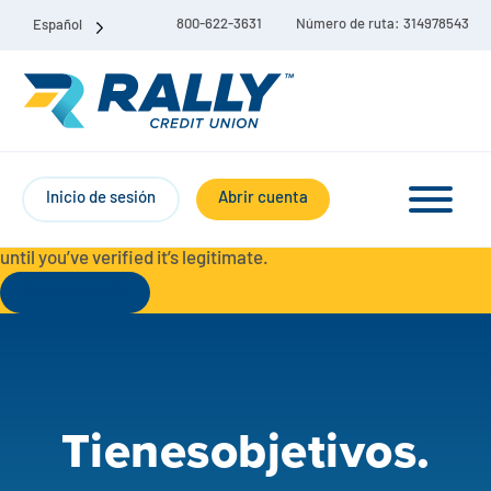
800-622-3631
Número de ruta: 314978543
Español
Protect Yourself from Fraud-
For your security, always
contact Rally Credit Union using our official phone numbers. If
Inicio de sesión
Abrir cuenta
you receive a letter, email, text message, or other
communication with a different phone number, do not call it
until you’ve verified it’s legitimate.
Seguir leyendo
Paquete de cuenta corriente y de ahorro
Cuentas corrientes
Tienes
objetivos.
Ahorro
Cuenta corriente Liberty