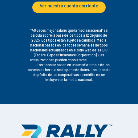
Ver nuestra cuenta corriente
"40 veces mejor salario que la media nacional" se
calcula sobre la base de los tipos a 12 de junio de
2025. Los tipos están sujetos a cambios. Media
nacional basada en los topes semanales de tipos
nacionales actualizados en el sitio web de la FDIC
(Federal Deposit Insurance Corporation). Las
actualizaciones pueden consultarse
haciendo clic
aquí
. Los tipos se basan en una media simple de los
bancos de los que se dispone de datos. Los tipos de
depósito de las cooperativas de crédito no se
incluyen en la media nacional.