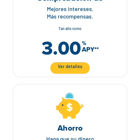
Mejores intereses.
Más recompensas.
Tan alto como
3.00
%
APY**
Ver detalles
Ahorro
Haga que su dinero