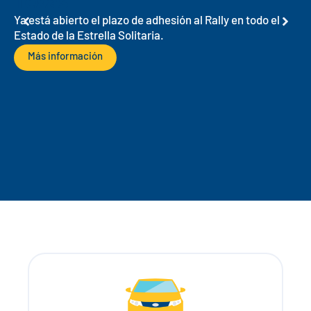
Texas
Ya está abierto el plazo de adhesión al Rally en todo el
Estado de la Estrella Solitaria.
Más información
C
Cu
re