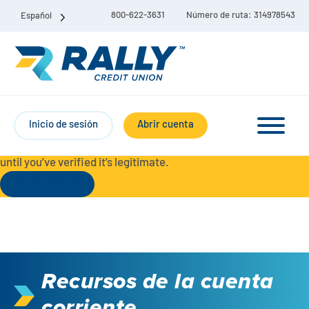
800-622-3631
Número de ruta: 314978543
Español
Protect Yourself from Fraud-
For your security, always
contact Rally Credit Union using our official phone numbers. If
Inicio de sesión
Abrir cuenta
you receive a letter, email, text message, or other
communication with a different phone number, do not call it
until you’ve verified it’s legitimate.
Seguir leyendo
Paquete de cuenta corriente y de ahorro
Cuentas corrientes
Recursos de la cuenta
Ahorro
Cuenta corriente Liberty
corriente