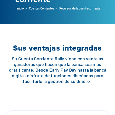
Préstamos para automóviles
Flag Checking
Inicio
>
Cuentas Corrientes
>
Recursos de la cuenta corriente
Préstamos vivienda
Explorar los préstamos Rally Auto
Comprobación básica
Préstamos personales
Comprar una casa
Socios distribuidores
Ventajas de la cuenta corriente
Sus ventajas integradas
Pagos de
Centro de
Ver todas las
Refinanciación
Calculadora de pagos
préstamos
ayuda
tarifas
Su Cuenta Corriente Rally viene con ventajas
Préstamo VA y Refi
Préstamos para vehículos especiales
Banca de empresas
ganadoras que hacen que la banca sea más
gratificante. Desde Early Pay Day hasta la banca
Préstamos FHA
Protección de préstamos para automóviles
digital, disfrute de funciones diseñadas para
Ubicaciones
Comprobación de
facilitarle la gestión de su dinero.
Construir o renovar
Recursos
Ahorro
Capital inmobiliario
Banca digital
Centro de ayuda
Préstamos
Préstamos inmobiliarios