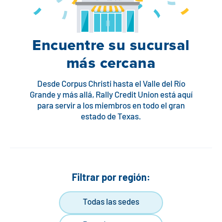
Póngase en contacto con
Explorar la banca digital
Preguntas frecuentes
Servicios
Calculadoras
Early Pay Day
Carreras profesionales
Miembro EDU
Preguntas frecuentes
Encuentre su sucursal
Expertos a domicilio
Zelle
Acerca de
Noticias de los miembros
Expertos en banca de empresas
más cercana
Gestionar la cuenta de préstamo vivienda
Smart Card
Medios de comunicación
Afiliación
Desde Corpus Christi hasta el Valle del Río
Grande y más allá, Rally Credit Union está aquí
Banco por teléfono
para servir a los miembros en todo el gran
Formularios
Tarifas
estado de Texas.
Banca digital 101
Ofertas especiales
Depósito
Calculadoras
Préstamos
Filtrar por región:
Empresas
Todas las sedes