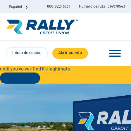
800-622-3631
Número de ruta: 314978543
Español
Protect Yourself from Fraud-
For your security, always
contact Rally Credit Union using our official phone numbers. If
Inicio de sesión
Abrir cuenta
you receive a letter, email, text message, or other
communication with a different phone number, do not call it
until you’ve verified it’s legitimate.
Seguir leyendo
Paquete de cuenta corriente y de ahorro
Cuentas corrientes
Ahorro
Cuenta corriente Liberty