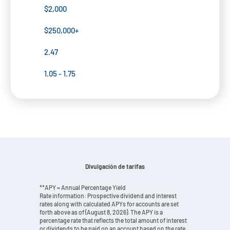
$2,000
$250,000+
2.47
1.05 - 1.75
Divulgación de tarifas
**APY = Annual Percentage Yield
Rate information: Prospective dividend and interest
rates along with calculated APYs for accounts are set
forth above as of (August 8, 2026). The APY is a
percentage rate that reflects the total amount of interest
or dividends to be paid on an account based on the rate