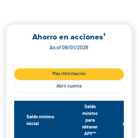
Ahorro en
acciones¹
As of
08/01/2026
Más información
Abrir cuenta
Saldo
mínimo
Saldo mínimo
Tasa 
para
inicial
divide
obtener
APY**