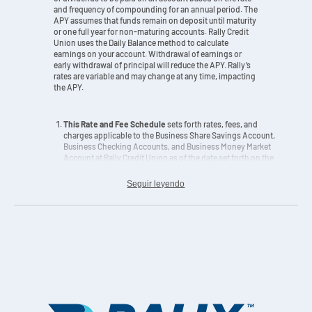
and frequency of compounding for an annual period. The
APY assumes that funds remain on deposit until maturity
or one full year for non-maturing accounts. Rally Credit
Union uses the Daily Balance method to calculate
earnings on your account. Withdrawal of earnings or
early withdrawal of principal will reduce the APY. Rally’s
rates are variable and may change at any time, impacting
the APY.
This Rate and Fee Schedule
sets forth rates, fees, and
charges applicable to the Business Share Savings Account,
Business Checking Accounts, and Business Money Market
Account at Rally Credit Union as of the date set forth on the
respective product charts. They are incorporated as a part
of, and in addition to, your Business Member Account
Seguir leyendo
Agreement booklet with Rally Credit Union. Please refer to
this for additional terms, conditions, and limitations that
may be associated with your specific account(s). Rates and
terms are subject to change after account is opened. Fees
may reduce earnings.
A Business Money Market Account
is a blended rate tier
account. Each tier corresponds to a range of account
balances, APYs and interest rates. The interest rate is paid
on the portion of your balance within each tier. For
example, on a $500,000 balance, you will earn a rate of