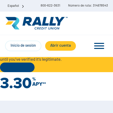
800-622-3631
Número de ruta: 314978543
Español
Protect Yourself from Fraud-
For your security, always
contact Rally Credit Union using our official phone numbers. If
Inicio de sesión
Abrir cuenta
you receive a letter, email, text message, or other
communication with a different phone number, do not call it
until you’ve verified it’s legitimate.
Seguir leyendo
3.30
%
Paquete de cuenta corriente y de ahorro
APY**
Cuentas corrientes
Ahorro
Cuenta corriente Liberty