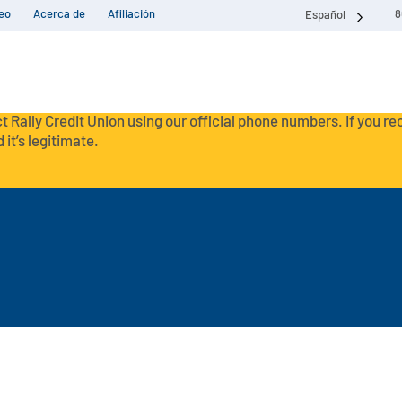
eo
Acerca de
Afiliación
8
Español
t Rally Credit Union using our official phone numbers. If you r
 it’s legitimate.