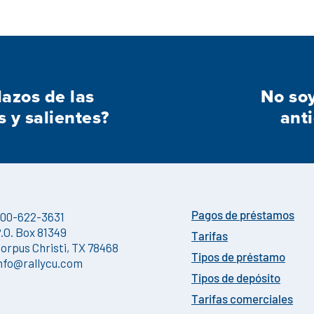
lazos de las
No soy
s y salientes?
anti
00-622-3631
Pagos de préstamos
.O. Box 81349
Tarifas
orpus Christi, TX 78468
Tipos de préstamo
nfo@rallycu.com
Tipos de depósito
Tarifas comerciales