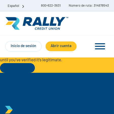
800-622-3631
Número de ruta: 314978543
Español
Protect Yourself from Fraud-
For your security, always
contact Rally Credit Union using our official phone numbers. If
Inicio de sesión
Abrir cuenta
you receive a letter, email, text message, or other
communication with a different phone number, do not call it
until you’ve verified it’s legitimate.
Seguir leyendo
Paquete de cuenta corriente y de ahorro
Cuentas corrientes
Ahorro
Cuenta corriente Liberty