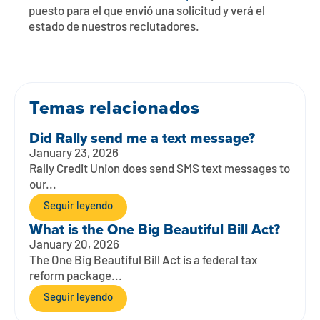
Póngase en contacto con
Explorar la banca digital
Preguntas frecuentes
Servicios
puesto para el que envió una solicitud y verá el
estado de nuestros reclutadores.
Calculadoras
Early Pay Day
Carreras profesionales
Miembro EDU
Preguntas frecuentes
Expertos a domicilio
Zelle
Acerca de
Noticias de los miembros
Expertos en banca de empresas
Temas relacionados
Gestionar la cuenta de préstamo vivienda
Smart Card
Medios de comunicación
Afiliación
Did Rally send me a text message?
Banco por teléfono
January 23, 2026
Formularios
Tarifas
Rally Credit Union does send SMS text messages to
our...
Banca digital 101
Ofertas especiales
Depósito
Seguir leyendo
What is the One Big Beautiful Bill Act?
Calculadoras
Préstamos
January 20, 2026
The One Big Beautiful Bill Act is a federal tax
Empresas
reform package...
Seguir leyendo