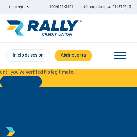
800-622-3631
Número de ruta: 314978543
Español
Protect Yourself from Fraud-
For your security, always
contact Rally Credit Union using our official phone numbers. If
Inicio de sesión
Abrir cuenta
you receive a letter, email, text message, or other
communication with a different phone number, do not call it
until you’ve verified it’s legitimate.
Seguir leyendo
Paquete de cuenta corriente y de ahorro
Cuentas corrientes
Ahorro
Cuenta corriente Liberty