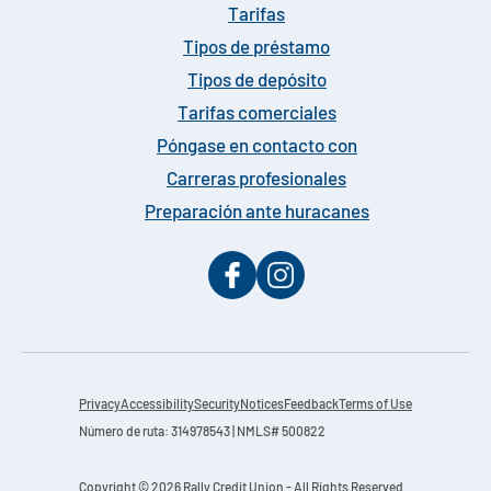
Tarifas
Tipos de préstamo
Tipos de depósito
Tarifas comerciales
Póngase en contacto con
Carreras profesionales
Preparación ante huracanes
Privacy
Accessibility
Security
Notices
Feedback
Terms of Use
Número de ruta: 314978543 | NMLS# 500822
Copyright © 2026 Rally Credit Union - All Rights Reserved