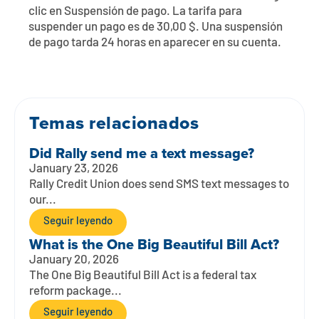
Póngase en contacto con
Explorar la banca digital
Preguntas frecuentes
Servicios
clic en Suspensión de pago. La tarifa para
suspender un pago es de 30,00 $. Una suspensión
Calculadoras
Early Pay Day
Carreras profesionales
Miembro EDU
de pago tarda 24 horas en aparecer en su cuenta.
Preguntas frecuentes
Expertos a domicilio
Zelle
Acerca de
Noticias de los miembros
Expertos en banca de empresas
Gestionar la cuenta de préstamo vivienda
Smart Card
Temas relacionados
Medios de comunicación
Afiliación
Did Rally send me a text message?
Banco por teléfono
Formularios
Tarifas
January 23, 2026
Rally Credit Union does send SMS text messages to
Banca digital 101
Ofertas especiales
Depósito
our...
Seguir leyendo
Calculadoras
Préstamos
What is the One Big Beautiful Bill Act?
January 20, 2026
Empresas
The One Big Beautiful Bill Act is a federal tax
reform package...
Seguir leyendo