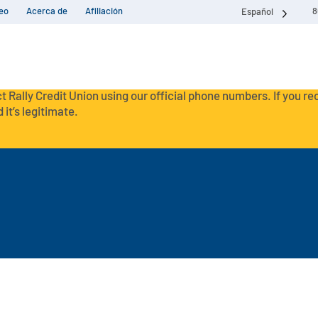
eo
Acerca de
Afiliación
8
Español
t Rally Credit Union using our official phone numbers. If you r
 it’s legitimate.