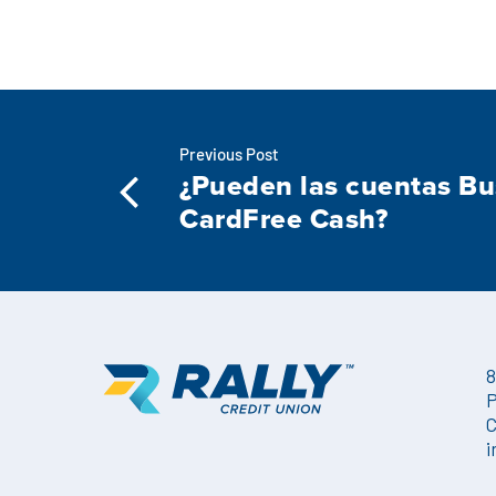
Previous Post
¿Pueden las cuentas Bus
CardFree Cash?
8
P
C
i