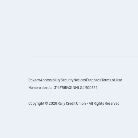
Privacy
Accessibility
Security
Notices
Feedback
Terms of Use
Número de ruta: 314978543 | NMLS# 500822
Copyright © 2026 Rally Credit Union - All Rights Reserved