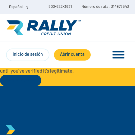
800-622-3631
Número de ruta: 314978543
Español
Protect Yourself from Fraud-
For your security, always
contact Rally Credit Union using our official phone numbers. If
Inicio de sesión
Abrir cuenta
you receive a letter, email, text message, or other
communication with a different phone number, do not call it
until you’ve verified it’s legitimate.
Seguir leyendo
Paquete de cuenta corriente y de ahorro
Cuentas corrientes
Ahorro
Cuenta corriente Liberty