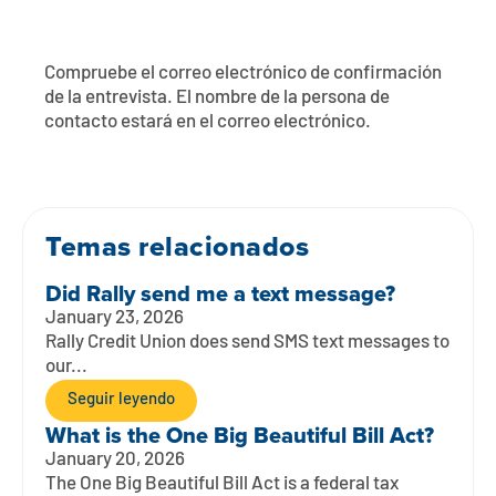
Póngase en contacto con
Explorar la banca digital
Preguntas frecuentes
Servicios
Calculadoras
Early Pay Day
Carreras profesionales
Miembro EDU
Preguntas frecuentes
Compruebe el correo electrónico de confirmación
de la entrevista. El nombre de la persona de
Expertos a domicilio
Zelle
contacto estará en el correo electrónico.
Acerca de
Noticias de los miembros
Expertos en banca de empresas
Gestionar la cuenta de préstamo vivienda
Smart Card
Medios de comunicación
Afiliación
Temas relacionados
Banco por teléfono
Formularios
Tarifas
Did Rally send me a text message?
Banca digital 101
Ofertas especiales
Depósito
January 23, 2026
Rally Credit Union does send SMS text messages to
Calculadoras
Préstamos
our...
Seguir leyendo
Empresas
What is the One Big Beautiful Bill Act?
January 20, 2026
The One Big Beautiful Bill Act is a federal tax