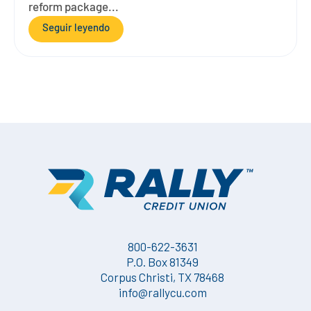
reform package...
Seguir leyendo
800-622-3631
P.O. Box 81349
Corpus Christi, TX 78468
info@rallycu.com