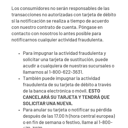
Póngase en contacto con
Explorar la banca digital
Preguntas frecuentes
Servicios
Los consumidores no serán responsables de las
Calculadoras
transacciones no autorizadas con tarjeta de débito
Early Pay Day
Carreras profesionales
Miembro EDU
Preguntas frecuentes
si la notificación se realiza a tiempo de acuerdo
Expertos a domicilio
con nuestro contrato de cuenta. Póngase en
Zelle
Acerca de
Noticias de los miembros
Expertos en banca de empresas
contacto con nosotros lo antes posible para
notificarnos cualquier actividad fraudulenta.
Gestionar la cuenta de préstamo vivienda
Smart Card
Medios de comunicación
Afiliación
Para impugnar la actividad fraudulenta y
solicitar una tarjeta de sustitución, puede
Banco por teléfono
Formularios
Tarifas
acudir a cualquiera de nuestras sucursales o
llamarnos al 1-800-622-3631.
Banca digital 101
Ofertas especiales
Depósito
También puede impugnar la actividad
fraudulenta de su tarjeta de débito a través
de la banca electrónica o móvil.
ESTO
Calculadoras
Préstamos
CANCELARÁ SU TARJETA Y TENDRÁ QUE
SOLICITAR UNA NUEVA.
Empresas
Para anular su tarjeta o notificar su pérdida
después de las 17.00 h (hora central europea)
o en fin de semana o festivo, llame al 1-800-