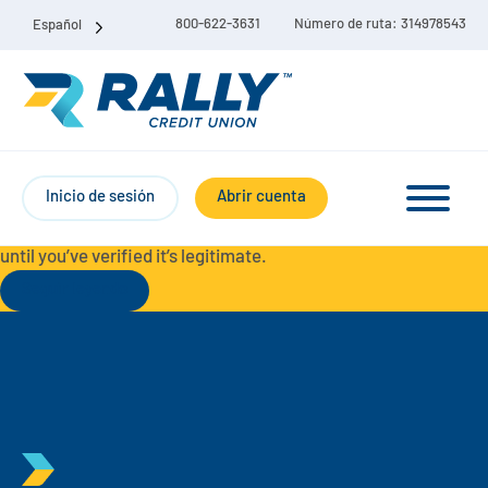
800-622-3631
Número de ruta: 314978543
Español
Protect Yourself from Fraud-
For your security, always
contact Rally Credit Union using our official phone numbers. If
Inicio de sesión
Abrir cuenta
you receive a letter, email, text message, or other
communication with a different phone number, do not call it
until you’ve verified it’s legitimate.
Seguir leyendo
Paquete de cuenta corriente y de ahorro
Cuentas corrientes
Ahorro
Cuenta corriente Liberty