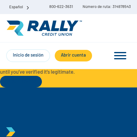
800-622-3631
Número de ruta: 314978543
Español
Protect Yourself from Fraud-
For your security, always
contact Rally Credit Union using our official phone numbers. If
Inicio de sesión
Abrir cuenta
you receive a letter, email, text message, or other
communication with a different phone number, do not call it
until you’ve verified it’s legitimate.
Seguir leyendo
Paquete de cuenta corriente y de ahorro
Cuentas corrientes
Ahorro
Cuenta corriente Liberty