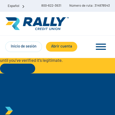
800-622-3631
Número de ruta: 314978543
Español
Protect Yourself from Fraud-
For your security, always
contact Rally Credit Union using our official phone numbers. If
Inicio de sesión
Abrir cuenta
you receive a letter, email, text message, or other
communication with a different phone number, do not call it
until you’ve verified it’s legitimate.
Seguir leyendo
Paquete de cuenta corriente y de ahorro
Cuentas corrientes
Ahorro
Cuenta corriente Liberty