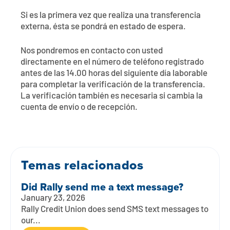
Póngase en contacto con
Explorar la banca digital
Preguntas frecuentes
Servicios
Si es la primera vez que realiza una transferencia
Calculadoras
externa, ésta se pondrá en estado de espera.
Early Pay Day
Carreras profesionales
Miembro EDU
Preguntas frecuentes
Expertos a domicilio
Nos pondremos en contacto con usted
Zelle
Acerca de
Noticias de los miembros
Expertos en banca de empresas
directamente en el número de teléfono registrado
antes de las 14.00 horas del siguiente día laborable
Gestionar la cuenta de préstamo vivienda
Smart Card
Medios de comunicación
Afiliación
para completar la verificación de la transferencia.
La verificación también es necesaria si cambia la
cuenta de envío o de recepción.
Banco por teléfono
Formularios
Tarifas
Banca digital 101
Ofertas especiales
Depósito
Temas relacionados
Calculadoras
Préstamos
Did Rally send me a text message?
Empresas
January 23, 2026
Rally Credit Union does send SMS text messages to
our...