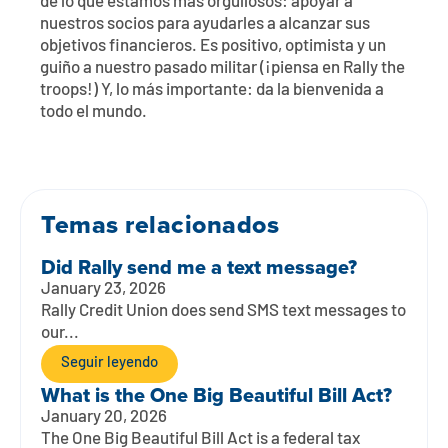
de lo que estamos más orgullosos: apoyar a
Póngase en contacto con
Explorar la banca digital
Preguntas frecuentes
Servicios
nuestros socios para ayudarles a alcanzar sus
Calculadoras
objetivos financieros. Es positivo, optimista y un
Early Pay Day
Carreras profesionales
Miembro EDU
Preguntas frecuentes
guiño a nuestro pasado militar (¡piensa en Rally the
troops!) Y, lo más importante: da la bienvenida a
Expertos a domicilio
Zelle
Acerca de
Noticias de los miembros
todo el mundo.
Expertos en banca de empresas
Gestionar la cuenta de préstamo vivienda
Smart Card
Medios de comunicación
Afiliación
Banco por teléfono
Temas relacionados
Formularios
Tarifas
Did Rally send me a text message?
Banca digital 101
Ofertas especiales
Depósito
January 23, 2026
Rally Credit Union does send SMS text messages to
Calculadoras
Préstamos
our...
Seguir leyendo
Empresas
What is the One Big Beautiful Bill Act?
January 20, 2026
The One Big Beautiful Bill Act is a federal tax