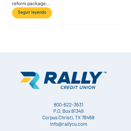
reform package...
Seguir leyendo
800-622-3631
P.O. Box 81349
Corpus Christi, TX 78468
info@rallycu.com