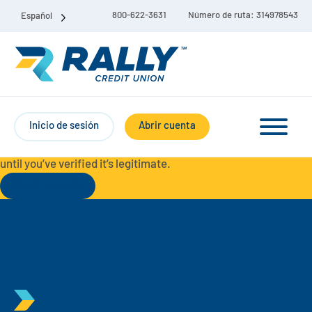
800-622-3631
Número de ruta: 314978543
Español
Protect Yourself from Fraud-
For your security, always
contact Rally Credit Union using our official phone numbers. If
Inicio de sesión
Abrir cuenta
you receive a letter, email, text message, or other
communication with a different phone number, do not call it
until you’ve verified it’s legitimate.
Seguir leyendo
Paquete de cuenta corriente y de ahorro
Cuentas corrientes
Ahorro
Cuenta corriente Liberty