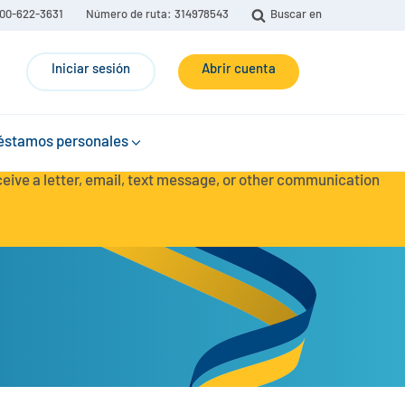
00-622-3631
Número de ruta: 314978543
Buscar en
Iniciar sesión
Abrir cuenta
éstamos personales
eceive a letter, email, text message, or other communication