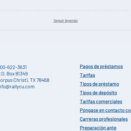
os tipos están sujetos a cambios. Los dividendos se calculan sobre el saldo diario real 
,00 $ en depósito. Naturaleza de los dividendos: Los dividendos se pagan a partir de lo
Seguir leyendo
sferencias requeridas a las reservas al final del período de dividendos. La Tasa de Div
tos prospectivos que la Cooperativa de Crédito anticipa pagar.
00-622-3631
Pagos de préstamos
.O. Box 81349
Tarifas
orpus Christi, TX 78468
Tipos de préstamo
nfo@rallycu.com
Tipos de depósito
Tarifas comerciales
Póngase en contacto c
Carreras profesionales
Preparación ante