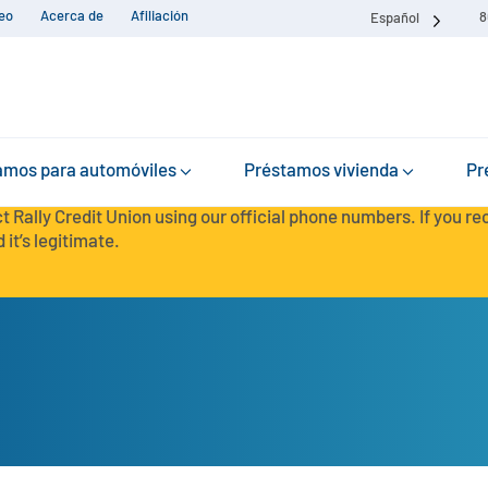
eo
Acerca de
Afiliación
8
Español
amos para automóviles
Préstamos vivienda
Pr
t Rally Credit Union using our official phone numbers. If you r
 it’s legitimate.