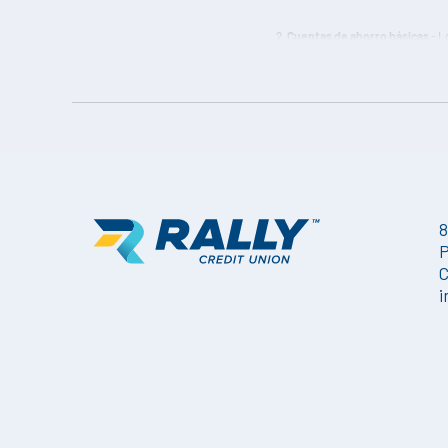
Cuentas de ahorro básicas
- L
mantener un saldo mínimo de 25
disponibles después de las tran
(APY) son las tasas y rendimien
8
P
C
i