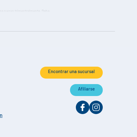
y se pagan trimestralmente. Debe
s ingresos corrientes y las ganancias
idendos y la Tasa de Rendimiento Anual
Encontrar una sucursal
Afiliarse
on