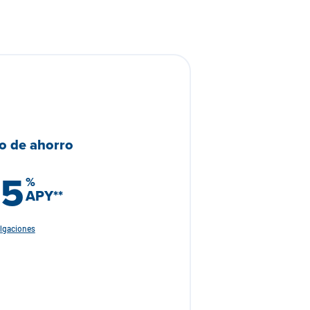
co de ahorro
25
%
APY**
ulgaciones