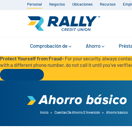
Personal
Negocios
Ubicaciones
Recursos
Empl
Comprobación de
Ahorro
Prést
Protect Yourself from Fraud-
For your security, always contac
with a different phone number, do not call it until you’ve verified
Seguir leyendo
Ahorro básico
Inicio
>
Cuentas De Ahorro E Inversión
>
Ahorro básico