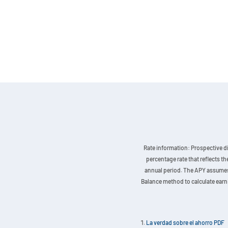
Rate information: Prospective di
percentage rate that reflects t
annual period. The APY assumes t
Balance method to calculate earnin
La verdad sobre el ahorro PDF