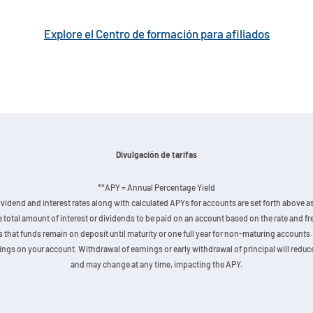
Explore el Centro de formación para afiliados
Divulgación de tarifas
**APY = Annual Percentage Yield
vidend and interest rates along with calculated APYs for accounts are set forth above as 
he total amount of interest or dividends to be paid on an account based on the rate and
hat funds remain on deposit until maturity or one full year for non-maturing accounts. 
gs on your account. Withdrawal of earnings or early withdrawal of principal will reduce 
and may change at any time, impacting the APY.