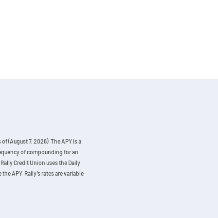
of (August 7, 2026). The APY is a
 frequency of compounding for an
Rally Credit Union uses the Daily
the APY. Rally’s rates are variable