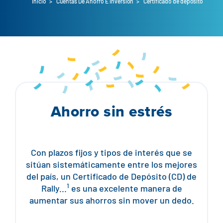
Inicio
>
Cuentas De Ahorro E Inversión
>
Certificado de depósito
Préstamos para automóviles
Flag Checking
Préstamos vivienda
Explorar los préstamos Rally Auto
Comprobación básica
Préstamos personales
Comprar una casa
Socios distribuidores
Ventajas de la cuenta corriente
Pagos de
Centro de
Ver todas las
Refinanciación
Calculadora de pagos
préstamos
ayuda
tarifas
Ahorro sin estrés
Préstamo VA y Refi
Préstamos para vehículos especiales
Banca de empresas
Préstamos FHA
Protección de préstamos para automóviles
Ubicaciones
Comprobación de
Con plazos fijos y tipos de interés que se
sitúan sistemáticamente entre los mejores
Construir o renovar
Recursos
Ahorro
del país, un Certificado de Depósito (CD) de
1
Rally...
es una excelente manera de
Capital inmobiliario
Banca digital
aumentar sus ahorros sin mover un dedo.
Centro de ayuda
Préstamos
Préstamos inmobiliarios