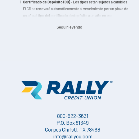
Certificado de Depósito (CD) -
Los tipos están sujetos a cambios.
El CD se renovará automáticamente al vencimiento por un plazo de
un año al tipo del certificado de depósito a un año en ese
momento. La retirada de dividendos o la retirada anticipada de
Seguir leyendo
capital reducirán el APY. Puede imponerse una penalización por
retirada anticipada si retira parte del capital antes de la fecha de
vencimiento o de renovación.
800-622-3631
P.O. Box 81349
Corpus Christi, TX 78468
info@rallycu.com