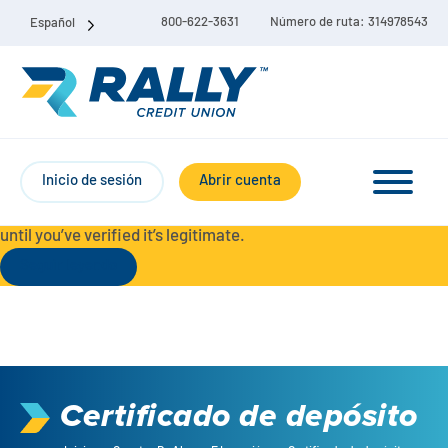
800-622-3631
Número de ruta: 314978543
Español
Protect Yourself from Fraud-
For your security, always
contact Rally Credit Union using our official phone numbers. If
Inicio de sesión
Abrir cuenta
you receive a letter, email, text message, or other
communication with a different phone number, do not call it
until you’ve verified it’s legitimate.
Seguir leyendo
Paquete de cuenta corriente y de ahorro
Cuentas corrientes
Certificado de depósito
Ahorro
Cuenta corriente Liberty