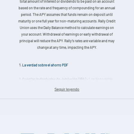
total amount of interest or dividends to be paid on an account
based on the rate and frequency of compounding for an annual
period. The APY assumes that funds remain on deposit until
maturity or one full year for non-maturing accounts. Rally Credit
Union uses the Daily Balance method to calculate earnings on
your account. Withdrawal of earnings or early withdrawal of
principal will reduce the APY. Rally’s rates are variable and may
change at any time, impacting the APY.
La verdad sobre el ahorro PDF
Cuentas Individuales de Jubilación (IRA)
- Los tipos están
sujetos a cambios. La retirada de intereses o la retirada anticipada
Seguir leyendo
de capital reducirán el APY. Puede imponerse una penalización por
retirada anticipada si retira parte del principal antes de la fecha de
vencimiento. Los intereses se calculan sobre el saldo diario real y
se abonan trimestralmente.