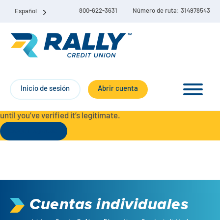
800-622-3631
Número de ruta: 314978543
Español
Protect Yourself from Fraud-
For your security, always
contact Rally Credit Union using our official phone numbers. If
Inicio de sesión
Abrir cuenta
you receive a letter, email, text message, or other
communication with a different phone number, do not call it
until you’ve verified it’s legitimate.
Seguir leyendo
Paquete de cuenta corriente y de ahorro
Cuentas corrientes
Cuentas individuales
Ahorro
Cuenta corriente Liberty