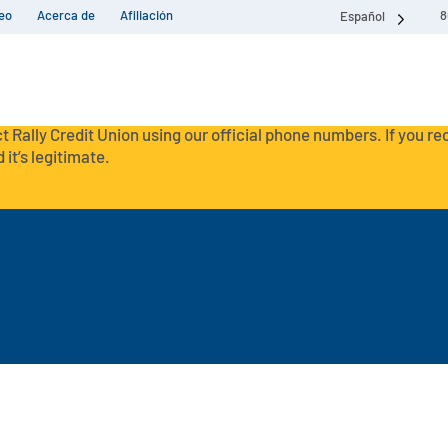
eo
Acerca de
Afiliación
8
Español
t Rally Credit Union using our official phone numbers. If you r
 it’s legitimate.