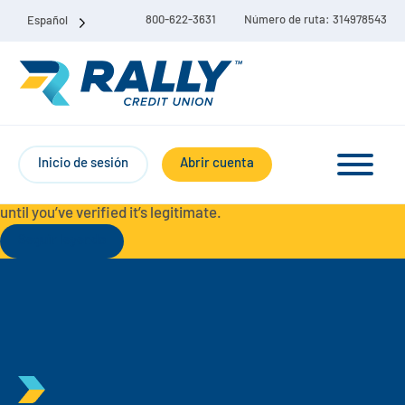
800-622-3631
Número de ruta: 314978543
Español
Protect Yourself from Fraud-
For your security, always
contact Rally Credit Union using our official phone numbers. If
Inicio de sesión
Abrir cuenta
you receive a letter, email, text message, or other
communication with a different phone number, do not call it
until you’ve verified it’s legitimate.
Seguir leyendo
Paquete de cuenta corriente y de ahorro
Cuentas corrientes
Ahorro
Cuenta corriente Liberty