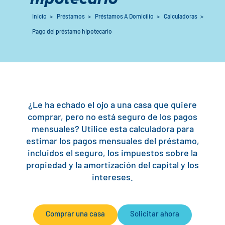
Préstamos para automóviles
Flag Checking
Inicio
>
Préstamos
>
Préstamos A Domicilio
>
Calculadoras
>
Pago del préstamo hipotecario
Préstamos vivienda
Explorar los préstamos Rally Auto
Comprobación básica
Préstamos personales
Comprar una casa
Socios distribuidores
Ventajas de la cuenta corriente
Pagos de
Centro de
Ver todas las
Refinanciación
Calculadora de pagos
préstamos
ayuda
tarifas
¿Le ha echado el ojo a una casa que quiere
Préstamo VA y Refi
comprar, pero no está seguro de los pagos
Préstamos para vehículos especiales
Banca de empresas
mensuales? Utilice esta calculadora para
estimar los pagos mensuales del préstamo,
Préstamos FHA
Protección de préstamos para automóviles
Ubicaciones
Comprobación de
incluidos el seguro, los impuestos sobre la
propiedad y la amortización del capital y los
Construir o renovar
Recursos
Ahorro
intereses.
Capital inmobiliario
Banca digital
Centro de ayuda
Préstamos
Comprar una casa
Solicitar ahora
Préstamos inmobiliarios