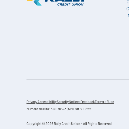
P
C
i
Privacy
Accessibility
Security
Notices
Feedback
Terms of Use
Número de ruta: 314978543 | NMLS# 500822
Copyright © 2026 Rally Credit Union - All Rights Reserved