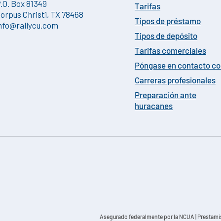
.O. Box 81349
Tarifas
orpus Christi, TX 78468
Tipos de préstamo
nfo@rallycu.com
Tipos de depósito
Tarifas comerciales
Póngase en contacto c
Carreras profesionales
Preparación ante
huracanes
Asegurado federalmente por la NCUA
| Prestami