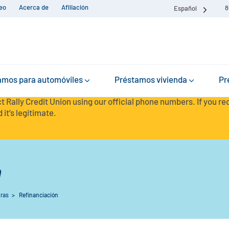
eo
Acerca de
Afiliación
8
Español
amos para automóviles
Préstamos vivienda
Pr
t Rally Credit Union using our official phone numbers. If you r
 it’s legitimate.
n
oras
>
Refinanciación