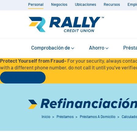
Personal
Negocios
Ubicaciones
Recursos
Empl
Comprobación de
Ahorro
Prést
Protect Yourself from Fraud-
For your security, always contac
with a different phone number, do not call it until you’ve verified
Seguir leyendo
Refinanciació
Inicio
>
Préstamos
>
Préstamos A Domicilio
>
Calculad