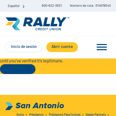
800-622-3631
Número de ruta: 314978543
Español
Protect Yourself from Fraud-
For your security, always
contact Rally Credit Union using our official phone numbers. If
Inicio de sesión
Abrir cuenta
you receive a letter, email, text message, or other
communication with a different phone number, do not call it
until you’ve verified it’s legitimate.
Seguir leyendo
Paquete de cuenta corriente y de ahorro
Cuentas corrientes
San Antonio
Ahorro
Cuenta corriente Liberty
Inicio
>
Préstamos
>
Préstamos Para Coches
>
Dealer Partners
>