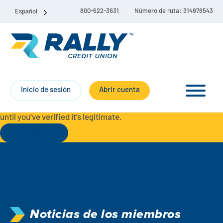
800-622-3631
Número de ruta: 314978543
Español
Protect Yourself from Fraud-
For your security, always
contact Rally Credit Union using our official phone numbers. If
Inicio de sesión
Abrir cuenta
you receive a letter, email, text message, or other
communication with a different phone number, do not call it
until you’ve verified it’s legitimate.
Seguir leyendo
Paquete de cuenta corriente y de ahorro
Cuentas corrientes
Ahorro
Cuenta corriente Liberty
Noticias de los miembros