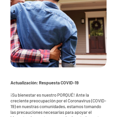
Póngase en contacto con
Explorar la banca digital
Preguntas frecuentes
Servicios
Calculadoras
Early Pay Day
Carreras profesionales
Miembro EDU
Preguntas frecuentes
Expertos a domicilio
Zelle
Acerca de
Noticias de los miembros
Expertos en banca de empresas
Gestionar la cuenta de préstamo vivienda
Smart Card
Medios de comunicación
Afiliación
Banco por teléfono
Formularios
Tarifas
Banca digital 101
Ofertas especiales
Depósito
Actualización: Respuesta COVID-19
Calculadoras
Préstamos
¡Su bienestar es nuestro PORQUÉ! Ante la
Empresas
creciente preocupación por el Coronavirus (COVID-
19) en nuestras comunidades, estamos tomando
las precauciones necesarias para apoyar el