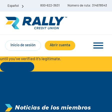
800-622-3631
Número de ruta: 314978543
Español
Protect Yourself from Fraud-
For your security, always
contact Rally Credit Union using our official phone numbers. If
Inicio de sesión
Abrir cuenta
you receive a letter, email, text message, or other
communication with a different phone number, do not call it
until you’ve verified it’s legitimate.
Seguir leyendo
Paquete de cuenta corriente y de ahorro
Cuentas corrientes
Ahorro
Cuenta corriente Liberty
Noticias de los miembros