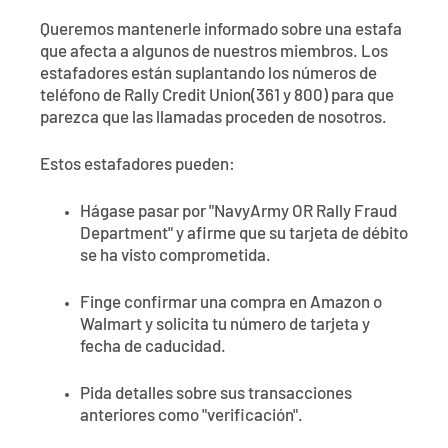
Póngase en contacto con
Explorar la banca digital
Preguntas frecuentes
Servicios
Queremos mantenerle informado sobre una estafa
Calculadoras
que afecta a algunos de nuestros miembros. Los
Early Pay Day
Carreras profesionales
Miembro EDU
Preguntas frecuentes
estafadores están suplantando los números de
Expertos a domicilio
teléfono de Rally Credit Union(361 y 800) para que
Zelle
Acerca de
Noticias de los miembros
Expertos en banca de empresas
parezca que las llamadas proceden de nosotros.
Gestionar la cuenta de préstamo vivienda
Smart Card
Medios de comunicación
Afiliación
Estos estafadores pueden:
Hágase pasar por "NavyArmy OR Rally Fraud
Banco por teléfono
Formularios
Tarifas
Department" y afirme que su tarjeta de débito
se ha visto comprometida.
Banca digital 101
Ofertas especiales
Depósito
Finge confirmar una compra en Amazon o
Calculadoras
Préstamos
Walmart y solicita tu número de tarjeta y
fecha de caducidad.
Empresas
Pida detalles sobre sus transacciones
anteriores como "verificación".