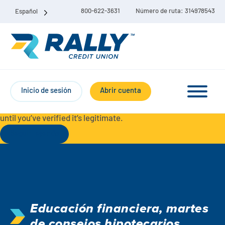
800-622-3631
Número de ruta: 314978543
Español
Protect Yourself from Fraud-
For your security, always
contact Rally Credit Union using our official phone numbers. If
Inicio de sesión
Abrir cuenta
you receive a letter, email, text message, or other
communication with a different phone number, do not call it
until you’ve verified it’s legitimate.
Seguir leyendo
Paquete de cuenta corriente y de ahorro
Cuentas corrientes
Educación financiera
,
martes
Ahorro
Cuenta corriente Liberty
de consejos hipotecarios