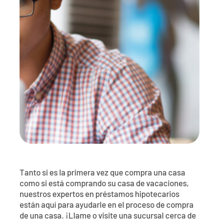
Póngase en contacto con
Explorar la banca digital
Preguntas frecuentes
Servicios
Calculadoras
Early Pay Day
Carreras profesionales
Miembro EDU
Preguntas frecuentes
Expertos a domicilio
Zelle
Acerca de
Noticias de los miembros
Expertos en banca de empresas
Gestionar la cuenta de préstamo vivienda
Smart Card
Medios de comunicación
Afiliación
Banco por teléfono
Formularios
Tarifas
Banca digital 101
Ofertas especiales
Depósito
Calculadoras
Préstamos
Tanto si es la primera vez que compra una casa
Empresas
como si está comprando su casa de vacaciones,
nuestros expertos en préstamos hipotecarios
están aquí para ayudarle en el proceso de compra
de una casa. ¡Llame o visite una sucursal cerca de