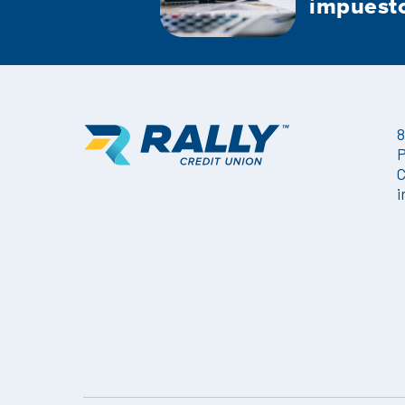
impuesto
8
P
C
i