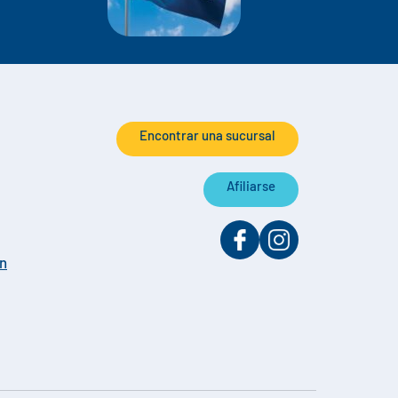
Encontrar una sucursal
Afiliarse
on