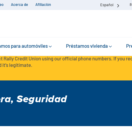
eo
Acerca de
Afiliación
8
Español
amos para automóviles
Préstamos vivienda
Pr
t Rally Credit Union using our official phone numbers. If you r
 it’s legitimate.
era
,
Seguridad