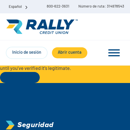
800-622-3631
Número de ruta: 314978543
Español
Protect Yourself from Fraud-
For your security, always
contact Rally Credit Union using our official phone numbers. If
Inicio de sesión
Abrir cuenta
you receive a letter, email, text message, or other
communication with a different phone number, do not call it
until you’ve verified it’s legitimate.
Seguir leyendo
Paquete de cuenta corriente y de ahorro
Cuentas corrientes
Ahorro
Cuenta corriente Liberty
Seguridad