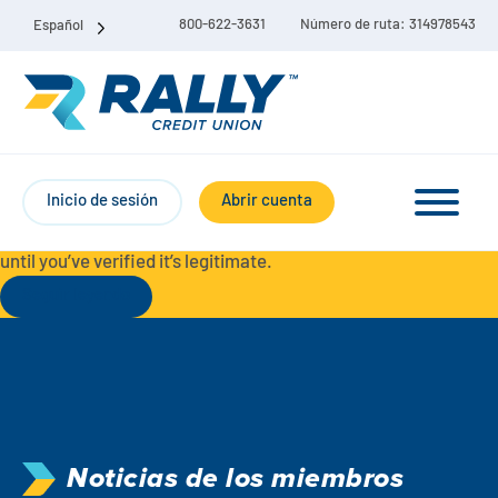
800-622-3631
Número de ruta: 314978543
Español
Protect Yourself from Fraud-
For your security, always
contact Rally Credit Union using our official phone numbers. If
Inicio de sesión
Abrir cuenta
you receive a letter, email, text message, or other
communication with a different phone number, do not call it
until you’ve verified it’s legitimate.
Seguir leyendo
Paquete de cuenta corriente y de ahorro
Cuentas corrientes
Ahorro
Cuenta corriente Liberty
Noticias de los miembros