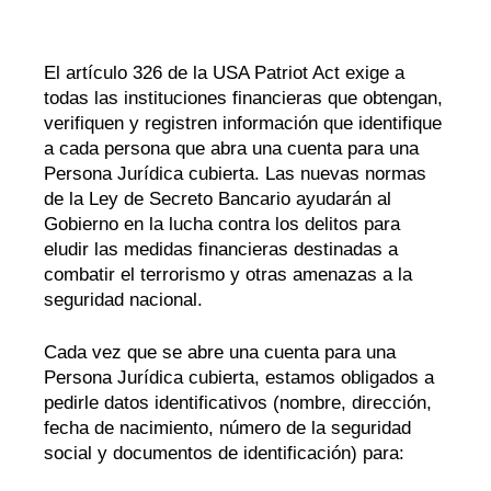
Póngase en contacto con
Explorar la banca digital
Preguntas frecuentes
Servicios
Calculadoras
Early Pay Day
Carreras profesionales
Miembro EDU
Preguntas frecuentes
El artículo 326 de la USA Patriot Act exige a
todas las instituciones financieras que obtengan,
Expertos a domicilio
Zelle
verifiquen y registren información que identifique
Acerca de
Noticias de los miembros
Expertos en banca de empresas
a cada persona que abra una cuenta para una
Gestionar la cuenta de préstamo vivienda
Persona Jurídica cubierta. Las nuevas normas
Smart Card
Medios de comunicación
Afiliación
de la Ley de Secreto Bancario ayudarán al
Gobierno en la lucha contra los delitos para
Banco por teléfono
Formularios
Tarifas
eludir las medidas financieras destinadas a
combatir el terrorismo y otras amenazas a la
Banca digital 101
Ofertas especiales
Depósito
seguridad nacional.
Calculadoras
Préstamos
Cada vez que se abre una cuenta para una
Persona Jurídica cubierta, estamos obligados a
pedirle datos identificativos (nombre, dirección,
Empresas
fecha de nacimiento, número de la seguridad
social y documentos de identificación) para: