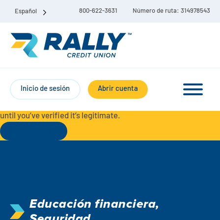
800-622-3631
Número de ruta: 314978543
Español
Protect Yourself from Fraud-
For your security, always
contact Rally Credit Union using our official phone numbers. If
Inicio de sesión
Abrir cuenta
you receive a letter, email, text message, or other
communication with a different phone number, do not call it
until you’ve verified it’s legitimate.
Seguir leyendo
Paquete de cuenta corriente y de ahorro
Cuentas corrientes
Educación financiera
,
Ahorro
Cuenta corriente Liberty
Seguridad