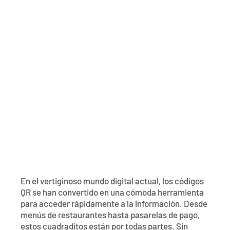
Póngase en contacto con
Explorar la banca digital
Preguntas frecuentes
Servicios
Calculadoras
Early Pay Day
Carreras profesionales
Miembro EDU
Preguntas frecuentes
Expertos a domicilio
Zelle
Acerca de
Noticias de los miembros
Expertos en banca de empresas
Gestionar la cuenta de préstamo vivienda
Smart Card
Medios de comunicación
Afiliación
Banco por teléfono
Formularios
Tarifas
Banca digital 101
Ofertas especiales
Depósito
Calculadoras
Préstamos
En el vertiginoso mundo digital actual, los códigos
Empresas
QR se han convertido en una cómoda herramienta
para acceder rápidamente a la información. Desde
menús de restaurantes hasta pasarelas de pago,
estos cuadraditos están por todas partes. Sin