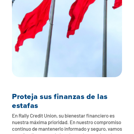
Póngase en contacto con
Explorar la banca digital
Preguntas frecuentes
Servicios
Calculadoras
Early Pay Day
Carreras profesionales
Miembro EDU
Preguntas frecuentes
Expertos a domicilio
Zelle
Acerca de
Noticias de los miembros
Expertos en banca de empresas
Gestionar la cuenta de préstamo vivienda
Smart Card
Medios de comunicación
Afiliación
Banco por teléfono
Formularios
Tarifas
Banca digital 101
Ofertas especiales
Depósito
Proteja sus finanzas de las
Calculadoras
Préstamos
estafas
Empresas
En Rally Credit Union, su bienestar financiero es
nuestra máxima prioridad. En nuestro compromiso
continuo de mantenerlo informado y seguro, vamos