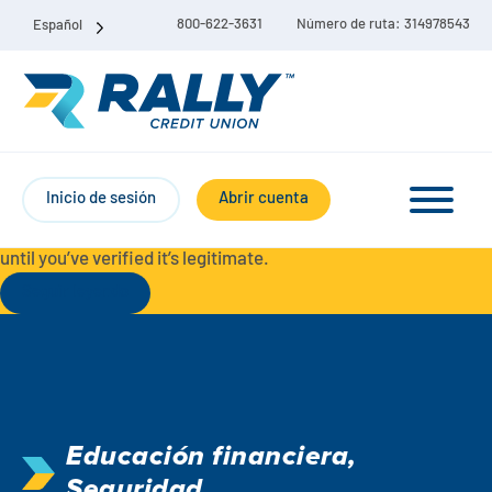
800-622-3631
Número de ruta: 314978543
Español
Protect Yourself from Fraud-
For your security, always
contact Rally Credit Union using our official phone numbers. If
Inicio de sesión
Abrir cuenta
you receive a letter, email, text message, or other
communication with a different phone number, do not call it
until you’ve verified it’s legitimate.
Seguir leyendo
Paquete de cuenta corriente y de ahorro
Cuentas corrientes
Educación financiera
,
Ahorro
Cuenta corriente Liberty
Seguridad