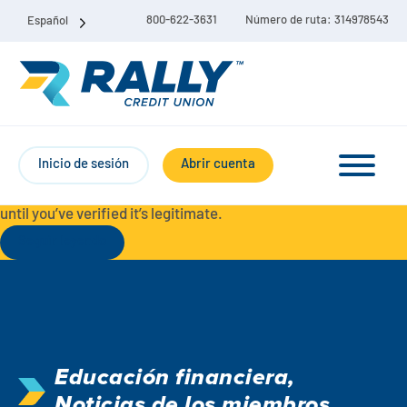
800-622-3631
Número de ruta: 314978543
Español
Protect Yourself from Fraud-
For your security, always
contact Rally Credit Union using our official phone numbers. If
Inicio de sesión
Abrir cuenta
you receive a letter, email, text message, or other
communication with a different phone number, do not call it
until you’ve verified it’s legitimate.
Seguir leyendo
Paquete de cuenta corriente y de ahorro
Cuentas corrientes
Educación financiera
,
Ahorro
Cuenta corriente Liberty
Noticias de los miembros