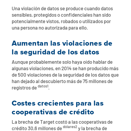
Póngase en contacto con
Explorar la banca digital
Preguntas frecuentes
Servicios
Una violación de datos se produce cuando datos
Calculadoras
sensibles, protegidos o confidenciales han sido
Early Pay Day
Carreras profesionales
Miembro EDU
Preguntas frecuentes
potencialmente vistos, robados o utilizados por
Expertos a domicilio
una persona no autorizada para ello.
Zelle
Acerca de
Noticias de los miembros
Expertos en banca de empresas
Aumentan las violaciones de
Gestionar la cuenta de préstamo vivienda
Smart Card
Medios de comunicación
Afiliación
la seguridad de los datos
Aunque probablemente solo haya oído hablar de
Banco por teléfono
Formularios
Tarifas
algunas violaciones, en 2014 se han producido más
de 500 violaciones de la seguridad de los datos que
Banca digital 101
Ofertas especiales
Depósito
han dejado al descubierto más de 75 millones de
datos1
registros de
.
Calculadoras
Préstamos
Costes crecientes para las
Empresas
cooperativas de crédito
La brecha de Target costó a las cooperativas de
dólares2
crédito 30,6 millones de
y la brecha de