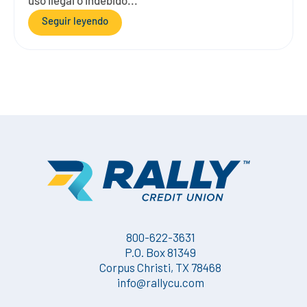
uso ilegal o indebido...
Seguir leyendo
800-622-3631
P.O. Box 81349
Corpus Christi, TX 78468
info@rallycu.com