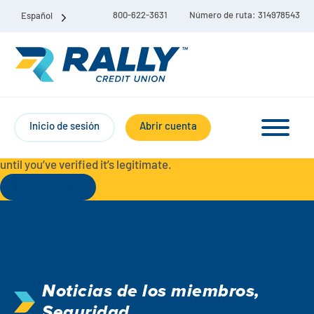
800-622-3631
Número de ruta: 314978543
Español
Protect Yourself from Fraud-
For your security, always
contact Rally Credit Union using our official phone numbers. If
Inicio de sesión
Abrir cuenta
you receive a letter, email, text message, or other
communication with a different phone number, do not call it
until you’ve verified it’s legitimate.
Seguir leyendo
Paquete de cuenta corriente y de ahorro
Cuentas corrientes
Noticias de los miembros
,
Ahorro
Cuenta corriente Liberty
Seguridad