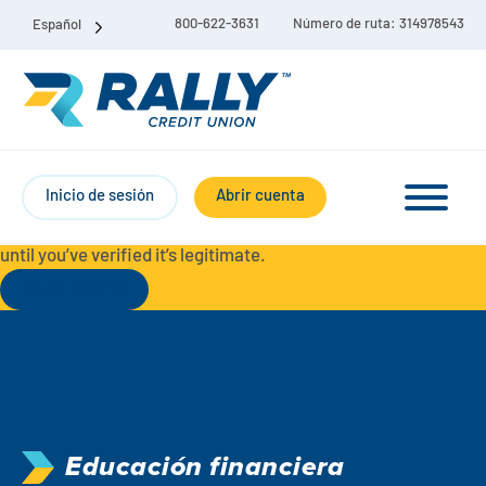
800-622-3631
Número de ruta: 314978543
Español
Protect Yourself from Fraud-
For your security, always
contact Rally Credit Union using our official phone numbers. If
Inicio de sesión
Abrir cuenta
you receive a letter, email, text message, or other
communication with a different phone number, do not call it
until you’ve verified it’s legitimate.
Seguir leyendo
Paquete de cuenta corriente y de ahorro
Cuentas corrientes
Ahorro
Cuenta corriente Liberty
Educación financiera