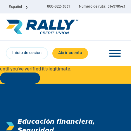
800-622-3631
Número de ruta: 314978543
Español
Protect Yourself from Fraud-
For your security, always
contact Rally Credit Union using our official phone numbers. If
Inicio de sesión
Abrir cuenta
you receive a letter, email, text message, or other
communication with a different phone number, do not call it
until you’ve verified it’s legitimate.
Seguir leyendo
Paquete de cuenta corriente y de ahorro
Cuentas corrientes
Educación financiera
,
Ahorro
Cuenta corriente Liberty
Seguridad