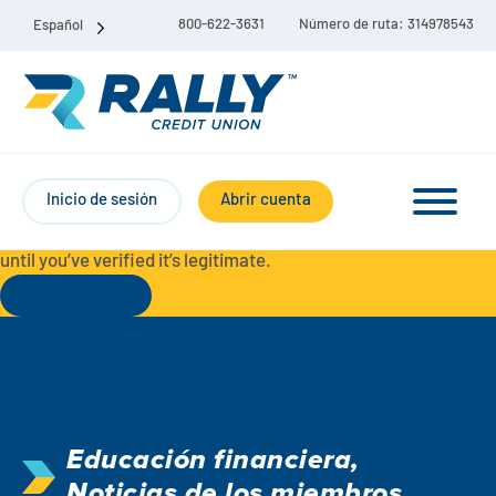
800-622-3631
Número de ruta: 314978543
Español
Protect Yourself from Fraud-
For your security, always
contact Rally Credit Union using our official phone numbers. If
Inicio de sesión
Abrir cuenta
you receive a letter, email, text message, or other
communication with a different phone number, do not call it
until you’ve verified it’s legitimate.
Seguir leyendo
Paquete de cuenta corriente y de ahorro
Cuentas corrientes
Educación financiera
,
Ahorro
Cuenta corriente Liberty
Noticias de los miembros