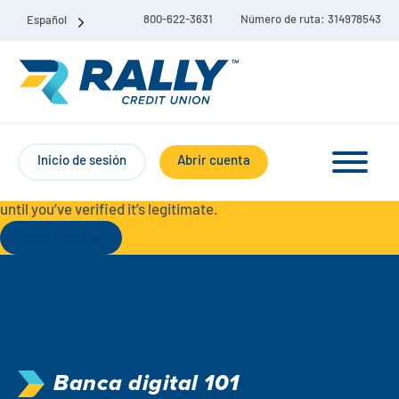
800-622-3631
Número de ruta: 314978543
Español
Protect Yourself from Fraud-
For your security, always
contact Rally Credit Union using our official phone numbers. If
Inicio de sesión
Abrir cuenta
you receive a letter, email, text message, or other
communication with a different phone number, do not call it
until you’ve verified it’s legitimate.
Seguir leyendo
Paquete de cuenta corriente y de ahorro
Cuentas corrientes
Ahorro
Cuenta corriente Liberty
Banca digital 101