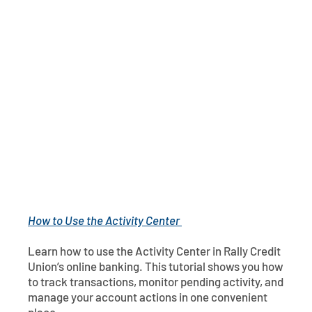
Póngase en contacto con
Explorar la banca digital
Preguntas frecuentes
Servicios
Calculadoras
Early Pay Day
Carreras profesionales
Miembro EDU
Preguntas frecuentes
Expertos a domicilio
Zelle
Acerca de
Noticias de los miembros
Expertos en banca de empresas
Gestionar la cuenta de préstamo vivienda
Smart Card
Medios de comunicación
Afiliación
Banco por teléfono
Formularios
Tarifas
Banca digital 101
Ofertas especiales
Depósito
How to Use the Activity Center
Calculadoras
Préstamos
Learn how to use the Activity Center in Rally Credit
Empresas
Union’s online banking. This tutorial shows you how
to track transactions, monitor pending activity, and
manage your account actions in one convenient