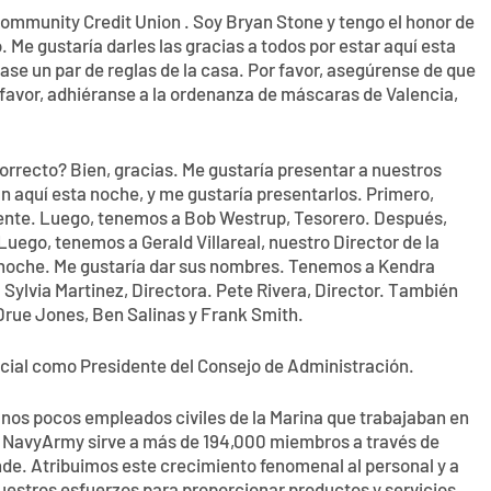
ommunity Credit Union . Soy Bryan Stone y tengo el honor de
. Me gustaría darles las gracias a todos por estar aquí esta
se un par de reglas de la casa. Por favor, asegúrense de que
r favor, adhiéranse a la ordenanza de máscaras de Valencia,
rrecto? Bien, gracias. Me gustaría presentar a nuestros
n aquí esta noche, y me gustaría presentarlos. Primero,
nte. Luego, tenemos a Bob Westrup, Tesorero. Después,
uego, tenemos a Gerald Villareal, nuestro Director de la
 noche. Me gustaría dar sus nombres. Tenemos a Kendra
 Sylvia Martinez, Directora. Pete Rivera, Director. También
Drue Jones, Ben Salinas y Frank Smith.
icial como Presidente del Consejo de Administración.
os pocos empleados civiles de la Marina que trabajaban en
y, NavyArmy sirve a más de 194,000 miembros a través de
nde. Atribuimos este crecimiento fenomenal al personal y a