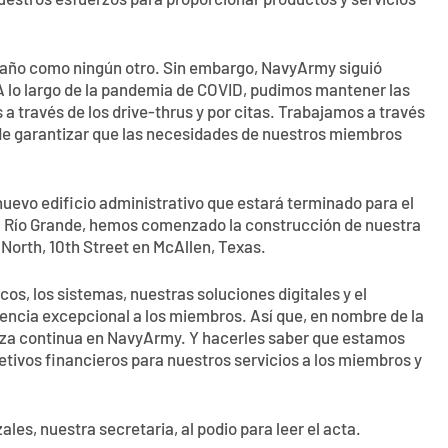
estros esfuerzos para proporcionar productos y servicios
 año como ningún otro. Sin embargo, NavyArmy siguió
 lo largo de la pandemia de COVID, pudimos mantener las
a través de los drive-thrus y por citas. Trabajamos a través
n de garantizar que las necesidades de nuestros miembros
uevo edificio administrativo que estará terminado para el
del Río Grande, hemos comenzado la construcción de nuestra
North, 10th Street en McAllen, Texas.
s, los sistemas, nuestras soluciones digitales y el
iencia excepcional a los miembros. Así que, en nombre de la
anza continua en NavyArmy. Y hacerles saber que estamos
tivos financieros para nuestros servicios a los miembros y
les, nuestra secretaria, al podio para leer el acta.