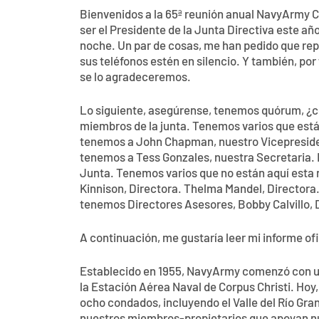
Bienvenidos a la 65ª reunión anual NavyArmy C
ser el Presidente de la Junta Directiva este año
noche. Un par de cosas, me han pedido que repa
sus teléfonos estén en silencio. Y también, po
se lo agradeceremos.
Lo siguiente, asegúrense, tenemos quórum, ¿co
miembros de la junta. Tenemos varios que está
tenemos a John Chapman, nuestro Vicepreside
tenemos a Tess Gonzales, nuestra Secretaria. L
Junta. Tenemos varios que no están aquí esta
Kinnison, Directora. Thelma Mandel, Directora.
tenemos Directores Asesores, Bobby Calvillo, 
A continuación, me gustaría leer mi informe of
Establecido en 1955, NavyArmy comenzó con un
la Estación Aérea Naval de Corpus Christi. Ho
ocho condados, incluyendo el Valle del Río Gra