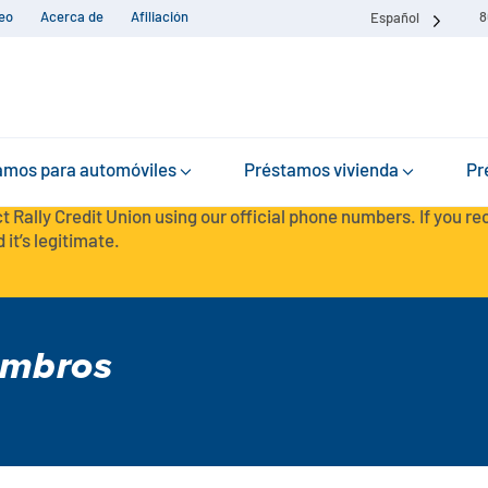
eo
Acerca de
Afiliación
8
Español
amos para automóviles
Préstamos vivienda
Pr
t Rally Credit Union using our official phone numbers. If you r
 it’s legitimate.
embros