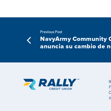
Previous Post
NavyArmy Community C
anuncia su cambio de 
8
P
C
i