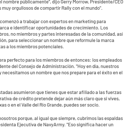
l nombre públicamente", dijo Gerry Morrow, Presidente/CEO
s muy orgullosos de compartir Rally con el mundo".
y comenzó a trabajar con expertos en marketing para
rca e identificar oportunidades de crecimiento. Los
ros, no miembros y partes interesadas de la comunidad, así
ión, para seleccionar un nombre que reformule la marca
rtas a los miembros potenciales.
era perfecto para los miembros de entonces: los empleados
idente del Consejo de Administración. "Hoy en día, nuestros
y necesitamos un nombre que nos prepare para el éxito en el
stadas asumieron que tienes que estar afiliado a las fuerzas
ativa de crédito pretende dejar aún más claro que si vives,
xas o en el Valle del Río Grande, puedes ser socio.
 nosotros porque, al igual que siempre, cubrimos las espaldas
esidenta Ejecutiva de NavyArmy. "Eso significa hacer un