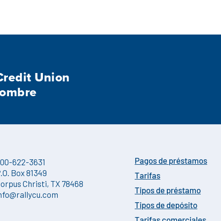
redit Union
nombre
00-622-3631
Pagos de préstamos
.O. Box 81349
Tarifas
orpus Christi, TX 78468
Tipos de préstamo
nfo@rallycu.com
Tipos de depósito
Tarifas comerciales