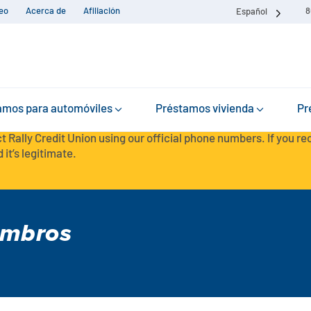
eo
Acerca de
Afiliación
8
Español
amos para automóviles
Préstamos vivienda
Pr
t Rally Credit Union using our official phone numbers. If you r
 it’s legitimate.
embros