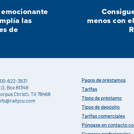
 emocionante
Consigue
mplía las
menos con e
es de
R
00-622-3631
Pagos de préstamos
.O. Box 81349
Tarifas
orpus Christi, TX 78468
Tipos de préstamo
nfo@rallycu.com
Tipos de depósito
Tarifas comerciales
Póngase en contacto c