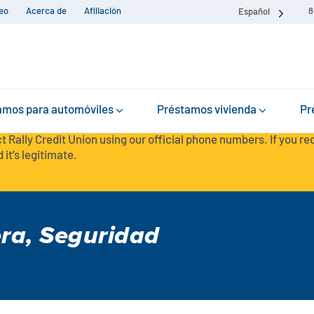
eo
Acerca de
Afiliación
8
Español
amos para automóviles
Préstamos vivienda
Pr
t Rally Credit Union using our official phone numbers. If you r
 it’s legitimate.
era
,
Seguridad