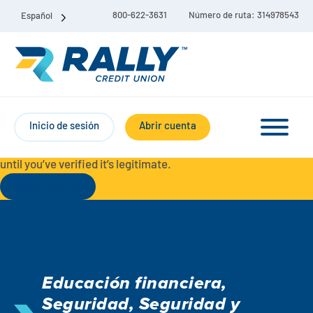
800-622-3631
Número de ruta: 314978543
Español
Protect Yourself from Fraud-
For your security, always
contact Rally Credit Union using our official phone numbers. If
Inicio de sesión
Abrir cuenta
you receive a letter, email, text message, or other
communication with a different phone number, do not call it
until you’ve verified it’s legitimate.
Seguir leyendo
Paquete de cuenta corriente y de ahorro
Cuentas corrientes
Educación financiera
,
Ahorro
Cuenta corriente Liberty
Seguridad
,
Seguridad y