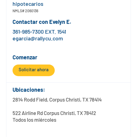
Póngase en contacto con
Explorar la banca digital
Preguntas frecuentes
Servicios
hipotecarios
NMLS#
2060136
Calculadoras
Early Pay Day
Carreras profesionales
Miembro EDU
Preguntas frecuentes
Contactar con
Evelyn E.
Expertos a domicilio
361-985-7300 EXT. 1541
Zelle
Acerca de
Noticias de los miembros
Expertos en banca de empresas
egarcia@rallycu.com
Gestionar la cuenta de préstamo vivienda
Smart Card
Medios de comunicación
Afiliación
Comenzar
Banco por teléfono
Formularios
Tarifas
Solicitar ahora
Banca digital 101
Ofertas especiales
Depósito
Ubicaciones:
Calculadoras
Préstamos
2814 Rodd Field, Corpus Christi, TX 78414
522 Airline Rd Corpus Christi, TX 78412
Empresas
Todos los miércoles