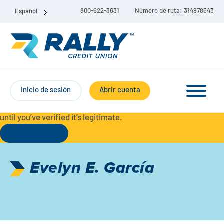
800-622-3631
Número de ruta: 314978543
Español
Protect Yourself from Fraud-
For your security, always
contact Rally Credit Union using our official phone numbers. If
Inicio de sesión
Abrir cuenta
you receive a letter, email, text message, or other
communication with a different phone number, do not call it
until you’ve verified it’s legitimate.
Seguir leyendo
Paquete de cuenta corriente y de ahorro
Evelyn E. García
Cuentas corrientes
Ahorro
Cuenta corriente Liberty