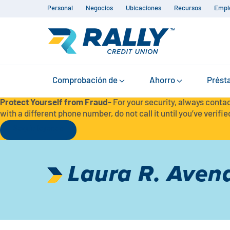
Personal
Negocios
Ubicaciones
Recursos
Empl
Comprobación de
Ahorro
Prést
Protect Yourself from Fraud-
For your security, always contac
with a different phone number, do not call it until you’ve verified
Seguir leyendo
Laura R. Aven