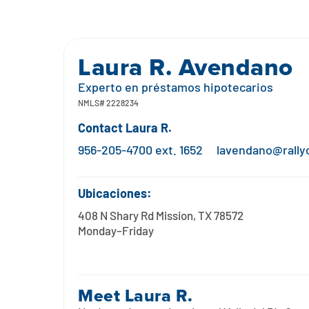
Laura R. Avendano
Experto en préstamos hipotecarios
NMLS#
2228234
Contact
Laura R.
956-205-4700 ext. 1652
lavendano@rally
Ubicaciones:
408 N Shary Rd Mission, TX 78572
Monday–Friday
Meet
Laura R.