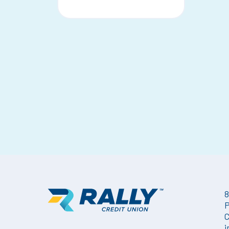
8
P
C
i