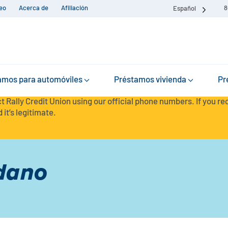
eo
Acerca de
Afiliación
8
Español
amos para automóviles
Préstamos vivienda
Pr
t Rally Credit Union using our official phone numbers. If you r
 it’s legitimate.
dano