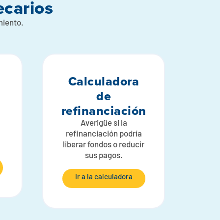
ecarios
miento.
Calculadora
de
refinanciación
Averigüe si la
refinanciación podría
liberar fondos o reducir
sus pagos.
Ir a la calculadora