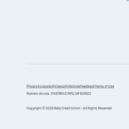
Privacy
Accessibility
Security
Notices
Feedback
Terms of Use
Número de ruta: 314978543 | NMLS# 500822
Copyright © 2026 Rally Credit Union - All Rights Reserved