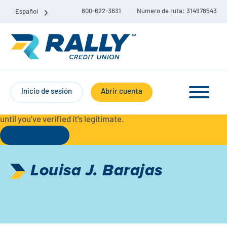
800-622-3631
Número de ruta: 314978543
Español
Protect Yourself from Fraud-
For your security, always
contact Rally Credit Union using our official phone numbers. If
Inicio de sesión
Abrir cuenta
you receive a letter, email, text message, or other
communication with a different phone number, do not call it
until you’ve verified it’s legitimate.
Seguir leyendo
Paquete de cuenta corriente y de ahorro
Louisa J. Barajas
Cuentas corrientes
Ahorro
Cuenta corriente Liberty