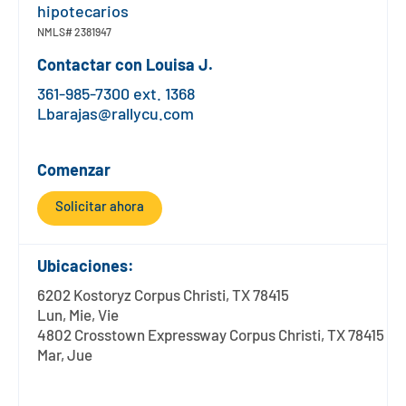
Póngase en contacto con
Explorar la banca digital
Preguntas frecuentes
Servicios
hipotecarios
NMLS#
2381947
Calculadoras
Early Pay Day
Carreras profesionales
Miembro EDU
Preguntas frecuentes
Contactar con
Louisa J.
Expertos a domicilio
361-985-7300 ext. 1368
Zelle
Acerca de
Noticias de los miembros
Expertos en banca de empresas
Lbarajas@rallycu.com
Gestionar la cuenta de préstamo vivienda
Smart Card
Medios de comunicación
Afiliación
Comenzar
Banco por teléfono
Formularios
Tarifas
Solicitar ahora
Banca digital 101
Ofertas especiales
Depósito
Ubicaciones:
Calculadoras
Préstamos
6202 Kostoryz Corpus Christi, TX 78415
Lun, Mie, Vie
4802 Crosstown Expressway Corpus Christi, TX 78415
Empresas
Mar, Jue