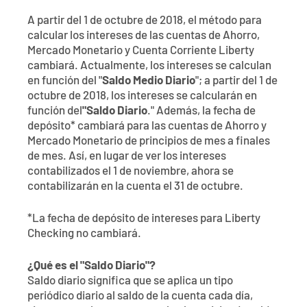
Póngase en contacto con
Explorar la banca digital
Preguntas frecuentes
Servicios
A partir del 1 de octubre de 2018, el método para
Calculadoras
calcular los intereses de las cuentas de Ahorro,
Early Pay Day
Carreras profesionales
Miembro EDU
Preguntas frecuentes
Mercado Monetario y Cuenta Corriente Liberty
Expertos a domicilio
cambiará. Actualmente, los intereses se calculan
Zelle
Acerca de
Noticias de los miembros
Expertos en banca de empresas
en función del "
Saldo Medio Diario
"; a partir del 1 de
octubre de 2018, los intereses se calcularán en
Gestionar la cuenta de préstamo vivienda
Smart Card
función del
"Saldo Diario
." Además, la fecha de
Medios de comunicación
Afiliación
depósito* cambiará para las cuentas de Ahorro y
Mercado Monetario de principios de mes a finales
Banco por teléfono
Formularios
Tarifas
de mes. Así, en lugar de ver los intereses
contabilizados el 1 de noviembre, ahora se
Banca digital 101
Ofertas especiales
Depósito
contabilizarán en la cuenta el 31 de octubre.
*La fecha de depósito de intereses para Liberty
Calculadoras
Préstamos
Checking no cambiará.
Empresas
¿Qué es el "Saldo Diario"?
Saldo diario significa que se aplica un tipo
periódico diario al saldo de la cuenta cada día,