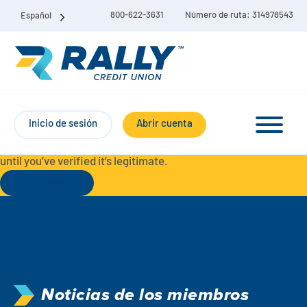
800-622-3631
Número de ruta: 314978543
Español
Protect Yourself from Fraud-
For your security, always
contact Rally Credit Union using our official phone numbers. If
Inicio de sesión
Abrir cuenta
you receive a letter, email, text message, or other
communication with a different phone number, do not call it
until you’ve verified it’s legitimate.
Seguir leyendo
Paquete de cuenta corriente y de ahorro
Cuentas corrientes
Ahorro
Cuenta corriente Liberty
Noticias de los miembros