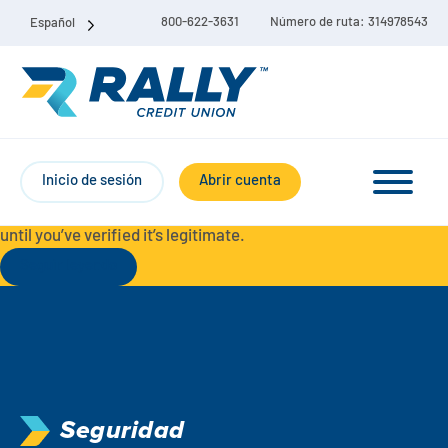
800-622-3631
Número de ruta: 314978543
Español
Protect Yourself from Fraud-
For your security, always
contact Rally Credit Union using our official phone numbers. If
Inicio de sesión
Abrir cuenta
you receive a letter, email, text message, or other
communication with a different phone number, do not call it
until you’ve verified it’s legitimate.
Seguir leyendo
Paquete de cuenta corriente y de ahorro
Cuentas corrientes
Ahorro
Cuenta corriente Liberty
Seguridad