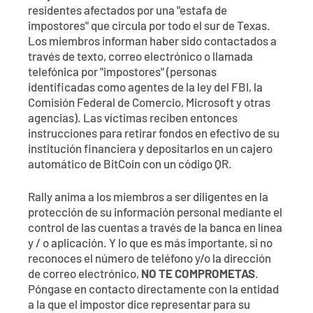
Póngase en contacto con
Explorar la banca digital
Preguntas frecuentes
Servicios
residentes afectados por una "estafa de
impostores" que circula por todo el sur de Texas.
Calculadoras
Early Pay Day
Carreras profesionales
Miembro EDU
Los miembros informan haber sido contactados a
Preguntas frecuentes
través de texto, correo electrónico o llamada
Expertos a domicilio
telefónica por "impostores" (personas
Zelle
Acerca de
Noticias de los miembros
Expertos en banca de empresas
identificadas como agentes de la ley del FBI, la
Gestionar la cuenta de préstamo vivienda
Comisión Federal de Comercio, Microsoft y otras
Smart Card
Medios de comunicación
Afiliación
agencias). Las víctimas reciben entonces
instrucciones para retirar fondos en efectivo de su
Banco por teléfono
institución financiera y depositarlos en un cajero
Formularios
Tarifas
automático de BitCoin con un código QR.
Banca digital 101
Ofertas especiales
Depósito
Rally anima a los miembros a ser diligentes en la
protección de su información personal mediante el
Calculadoras
Préstamos
control de las cuentas a través de la banca en línea
y / o aplicación. Y lo que es más importante, si no
reconoces el número de teléfono y/o la dirección
Empresas
de correo electrónico,
NO TE COMPROMETAS
.
Póngase en contacto directamente con la entidad
a la que el impostor dice representar para su