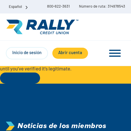
800-622-3631
Número de ruta: 314978543
Español
Protect Yourself from Fraud-
For your security, always
contact Rally Credit Union using our official phone numbers. If
Inicio de sesión
Abrir cuenta
you receive a letter, email, text message, or other
communication with a different phone number, do not call it
until you’ve verified it’s legitimate.
Seguir leyendo
Paquete de cuenta corriente y de ahorro
Cuentas corrientes
Ahorro
Cuenta corriente Liberty
Noticias de los miembros