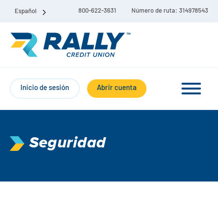
800-622-3631
Número de ruta: 314978543
Español
Inicio de sesión
Abrir cuenta
Seguridad
Paquete de cuenta corriente y de ahorro
Cuentas corrientes
Ahorro
Cuenta corriente Liberty